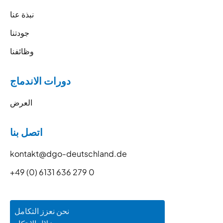
نبذة عنا
جودتنا
وظائفنا
دورات الاندماج
العرض
اتصل بنا
kontakt@dgo-deutschland.de
+49 (0) 6131 636 279 0
نحن نعزز التكامل