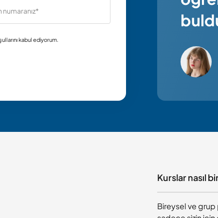
buld
ullarını
kabul ediyorum.
Kurslar nasıl bi
Bireysel ve grup 
sadece sizin için