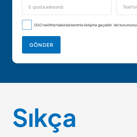
DGO teklifiniz hakkında benimle iletişime geçebilir.
Veri koruma koş
Sıkça