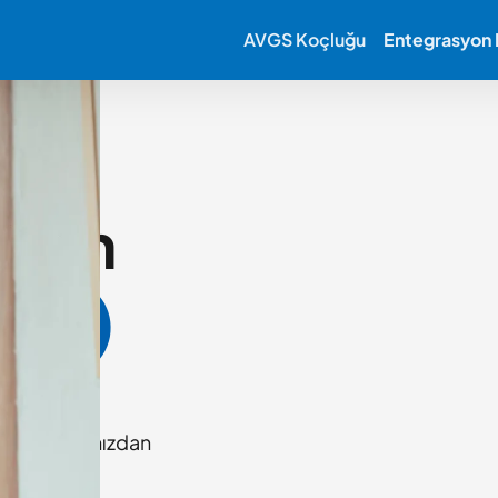
AVGS Koçluğu
Entegrasyon K
 için
in
olan tarafımızdan