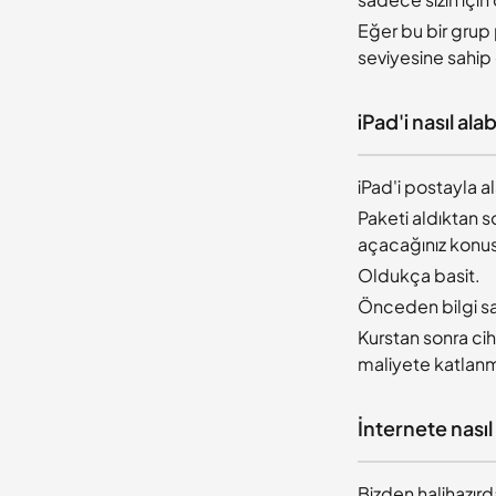
Eğer bu bir grup 
seviyesine sahip o
iPad'i nasıl alab
iPad'i postayla al
Paketi aldıktan so
açacağınız konus
Oldukça basit.
Önceden bilgi sa
Kurstan sonra ciha
maliyete katlan
İnternete nasıl
Bizden halihazırda