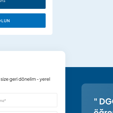
afta
OLUN
 size geri dönelim - yerel
" DG
öğre