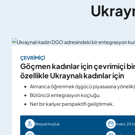
Ukrayna
ÇEVRIMIÇI
Göçmen kadınlar için çevrimiçi bi
özellikle Ukraynalı kadınlar için
Almanca öğrenmek (işgücü piyasasına yönelik)
Bütüncül entegrasyon koçluğu.
Net bir kariyer perspektifi geliştirmek.
Bireysel koçluk
maks. 20 h