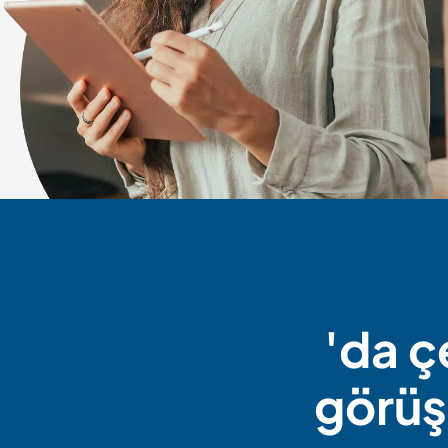
Ukraynaca dilinde de danışmanlık ve koçluk.
%100 Jobcenter
veya İş ve işçi bulma kurumu tarafından finan
'da ç
görüş