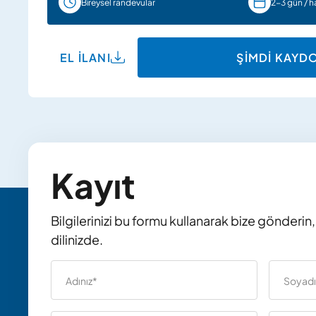
Bireysel randevular
2-3 gün / h
EL ILANI
ŞIMDI KAYD
Kayıt
Bilgilerinizi bu formu kullanarak bize gönderin,
dilinizde.