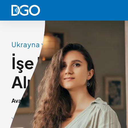
Ukrayna vatandaşlar için
İşe hazırlanmak
Almanca öğren
Avantajlarınız
Kullanımı çok kolay olan ve interneti mevcut 
sana bir iPAD temin edilecek.