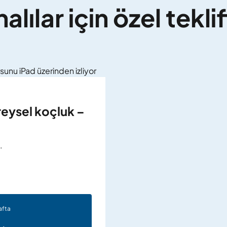
lılar için özel tekli
reysel koçluk –
.
afta