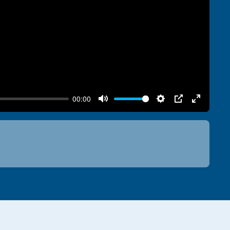
00:00
Mute
Settings
PIP
Enter
fullscree