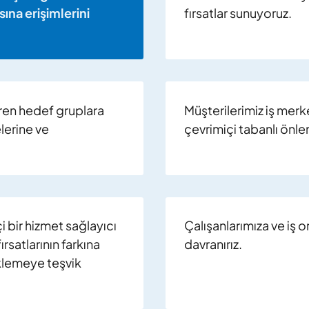
ına erişimlerini
fırsatlar sunuyoruz.
iren hedef gruplara
Müşterilerimiz iş merke
lerine ve
çevrimiçi tabanlı önle
i bir hizmet sağlayıcı
Çalışanlarımıza ve iş o
rsatlarının farkına
davranırız.
klemeye teşvik