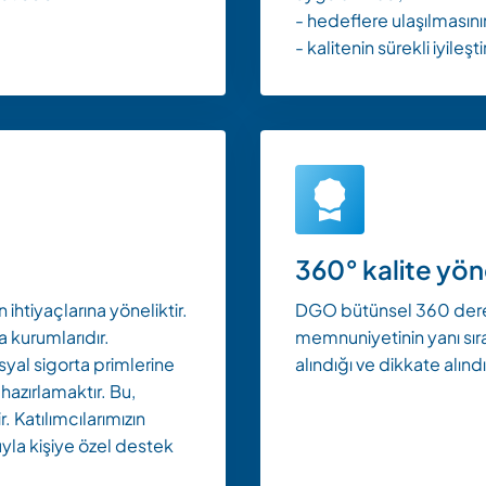
- hedeflere ulaşılmasını
- kalitenin sürekli iyileşti
360° kalite yön
htiyaçlarına yöneliktir.
DGO bütünsel 360 derec
 kurumlarıdır.
memnuniyetinin yanı sıra
yal sigorta primlerine
alındığı ve dikkate alınd
 hazırlamaktır. Bu,
. Katılımcılarımızın
yla kişiye özel destek