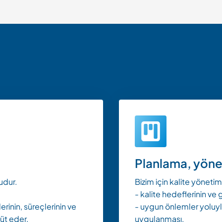
Planlama, yöne
udur.
Bizim için kalite yöneti
- kalite hedeflerinin ve 
inin, süreçlerinin ve
- uygun önlemler yoluyl
hüt eder.
uygulanması,