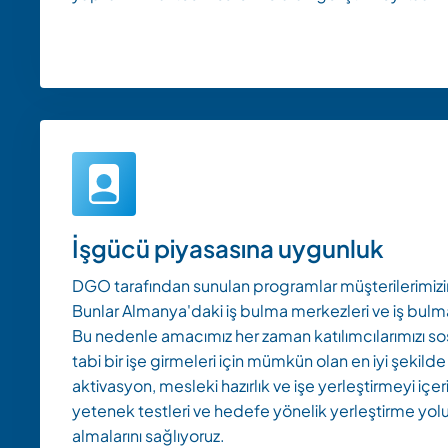
İşgücü piyasasına uygunluk
DGO tarafından sunulan programlar müşterilerimizin i
Bunlar Almanya'daki iş bulma merkezleri ve iş bulma
Bu nedenle amacımız her zaman katılımcılarımızı sos
tabi bir işe girmeleri için mümkün olan en iyi şekilde
aktivasyon, mesleki hazırlık ve işe yerleştirmeyi içerir
yetenek testleri ve hedefe yönelik yerleştirme yolu
almalarını sağlıyoruz.