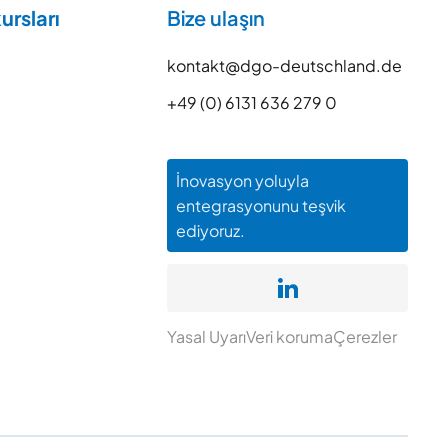
ursları
Bize ulaşın
kontakt@dgo-deutschland.de
+49 (0) 6131 636 279 0
İnovasyon yoluyla
entegrasyonunu teşvik
ediyoruz.
Yasal Uyarı
Veri koruma
Çerezler