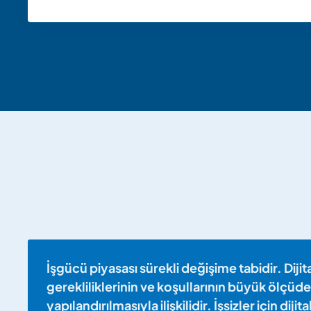
İşgücü piyasası sürekli değişime tabidir. Dijit
gerekliliklerinin ve koşullarının büyük ölçüd
yapılandırılmasıyla ilişkilidir. İşsizler için dij