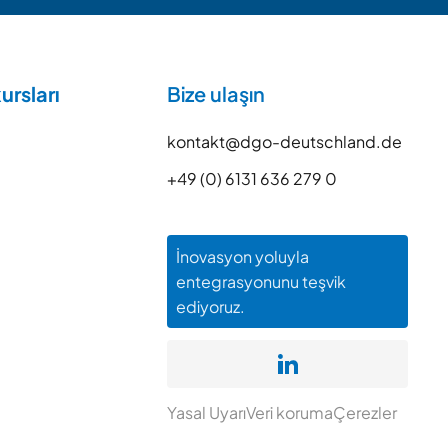
ursları
Bize ulaşın
kontakt@dgo-deutschland.de
+49 (0) 6131 636 279 0
İnovasyon yoluyla
entegrasyonunu teşvik
ediyoruz.
Yasal Uyarı
Veri koruma
Çerezler