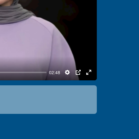
02:48
Settings
PIP
Enter
fullscreen