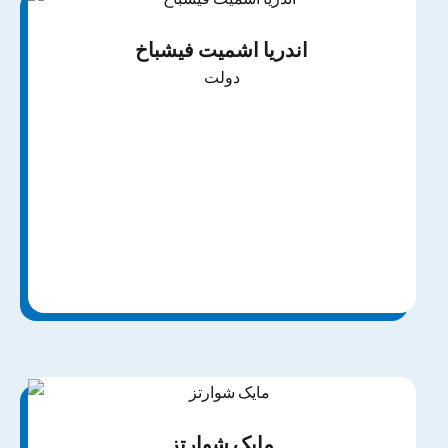
اندریا اشمیت فیشباخ
دولت
کاترینا پینچوک
دولت
مایک شوارتز