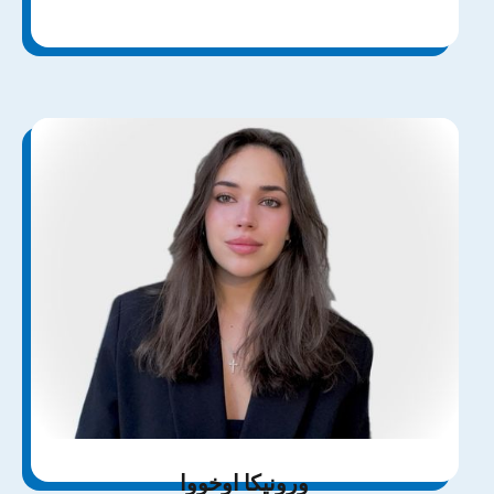
ورونیکا اوخووا