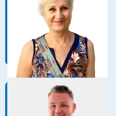
رجین بوتچر
دولت