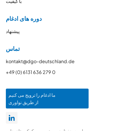
با کیفیت
دوره های ادغام
پیشنهاد
تماس
kontakt@dgo-deutschland.de
+49 (0) 6131 636 279 0
ما ادغام را ترویج می کنیم
از طریق نواوری
سیاست حفظ حریم خصوصی
کوکی های
چاپ