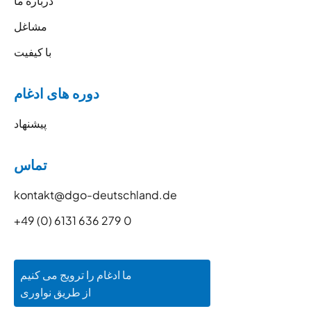
درباره ما
مشاغل
با کیفیت
دوره های ادغام
پیشنهاد
تماس
kontakt@dgo-deutschland.de
+49 (0) 6131 636 279 0
ما ادغام را ترویج می کنیم
از طریق نواوری