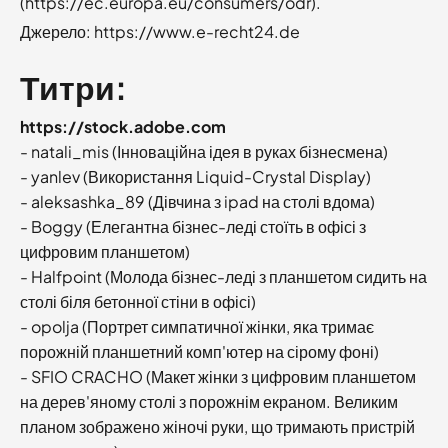
(https://ec.europa.eu/consumers/odr).
Джерело:
https://www.e-recht24.de
Титри:
https://stock.adobe.com
- natali_mis (Інноваційна ідея в руках бізнесмена)
- yanlev (Використання Liquid-Crystal Display)
- aleksashka_89 (Дівчина з ipad на столі вдома)
- Boggy (Елегантна бізнес-леді стоїть в офісі з
цифровим планшетом)
- Halfpoint (Молода бізнес-леді з планшетом сидить на
столі біля бетонної стіни в офісі)
- opolja (Портрет симпатичної жінки, яка тримає
порожній планшетний комп'ютер на сірому фоні)
- SFIO CRACHO (Макет жінки з цифровим планшетом
на дерев'яному столі з порожнім екраном. Великим
планом зображено жіночі руки, що тримають пристрій