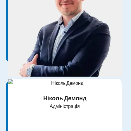
Брайан Бультманн
Обслуговування клієнтів
Ніколь Демонд
Адміністрація