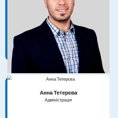
Рамі Шаабан
Адміністрація
Анна Тетерєва
Адміністрація