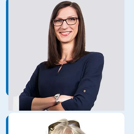
Анна Бабій
Адміністрація
Іна Бопп
Адміністрація